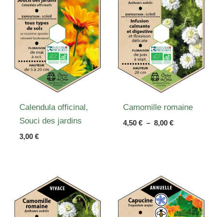
Calendula officinal,
Camomille romaine
Souci des jardins
Plage
4,50
€
–
8,00
€
de
3,00
€
prix :
4,50 €
à
8,00 €