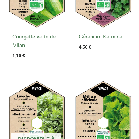
Courgette verte de
Géranium Karmina
Milan
4,50
€
1,10
€