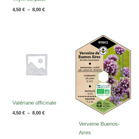
de
prix :
Plage
4,50
€
–
8,00
€
4,50 €
de
à
prix :
8,00 €
4,50 €
à
8,00 €
Valériane officinale
Plage
4,50
€
–
8,00
€
de
Verveine Buenos-
prix :
4,50 €
Aires
à