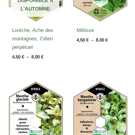
DISPONIBLE À
L'AUTOMNE
Livèche, Ache des
Mélisse
montagnes, Céleri
Plage
4,50
€
–
8,00
€
de
perpétuel
prix :
Plage
4,50
€
–
8,00
€
4,50 €
de
à
prix :
8,00 €
4,50 €
à
8,00 €