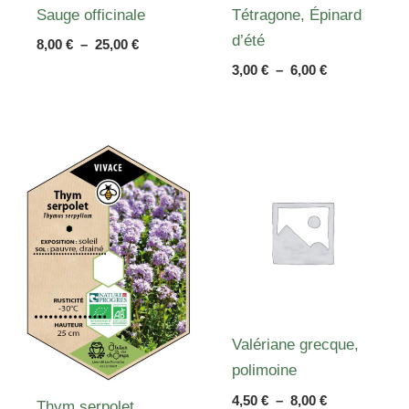
Sauge officinale
Tétragone, Épinard
d’été
Plage
8,00
€
–
25,00
€
de
Plage
3,00
€
–
6,00
€
prix :
de
8,00 €
prix :
à
3,00 €
25,00 €
à
6,00 €
Valériane grecque,
polimoine
Plage
4,50
€
–
8,00
€
Thym serpolet