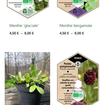
Menthe ‘glaciale’
Menthe bergamote
Plage
Plage
4,50
€
–
8,00
€
4,50
€
–
8,00
€
de
de
prix :
prix :
4,50 €
4,50 €
à
à
8,00 €
8,00 €