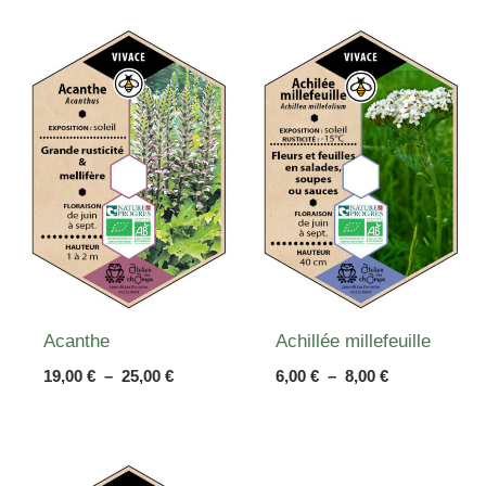
Acanthe
Achillée millefeuille
Plage
Plage
19,00
€
–
25,00
€
6,00
€
–
8,00
€
de
de
prix :
prix :
19,00 €
6,00 €
à
à
25,00 €
8,00 €