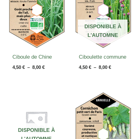
DISPONIBLE À
L'AUTOMNE
Ciboule de Chine
Ciboulette commune
Plage
Plage
4,50
€
–
8,00
€
4,50
€
–
8,00
€
de
de
prix :
prix :
4,50 €
4,50 €
à
à
8,00 €
8,00 €
DISPONIBLE À
L'AUTOMNE