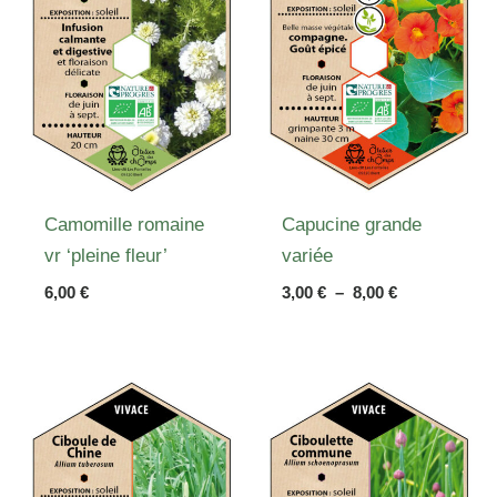
Camomille romaine
Capucine grande
vr ‘pleine fleur’
variée
Plage
6,00
€
3,00
€
–
8,00
€
de
prix :
3,00 €
à
8,00 €