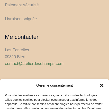
Paiement sécurisé
Livraison soignée
Me contacter
Les Fontelles
09320 Biert
contact@atelierdeschamps.com
Restez connecté.e au jardin
Gérer le consentement
Pour offrir les meilleures expériences, nous utilisons des technologies
telles que les cookies pour stocker et/ou accéder aux informations des
appareils. Le fait de consentir à ces technologies nous permettra de traiter
des données telles que le comportement de navigation ou les ID uniques