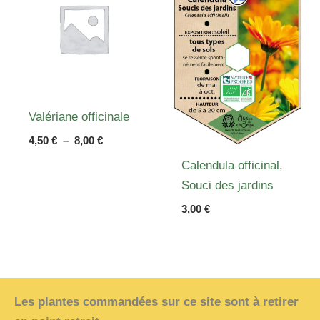
Valériane officinale
Plage
4,50
€
–
8,00
€
de
Calendula officinal,
prix :
4,50 €
Souci des jardins
à
8,00 €
3,00
€
Les plantes commandées sur ce site sont à retirer