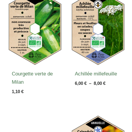
petit vert de Paris”
Votre adresse e-mail ne sera pas
publiée.
Les champs obligatoires sont
indiqués avec
*
Votre note
*
Votre avis
*
Courgette verte de
Achillée millefeuille
Milan
Plage
6,00
€
–
8,00
€
de
1,10
€
prix :
Nom
*
6,00 €
à
8,00 €
E-mail
*