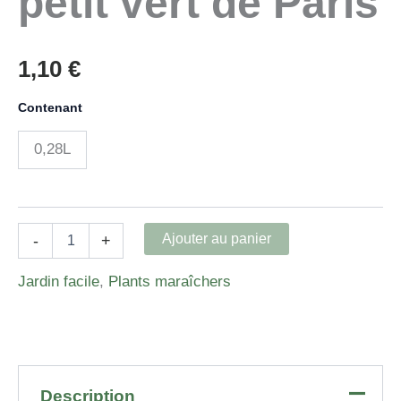
petit vert de Paris
1,10
€
Contenant
0,28L
quantité
Ajouter au panier
-
+
de
Cornichon
Jardin facile
,
Plants maraîchers
petit
vert
de
Paris
Description